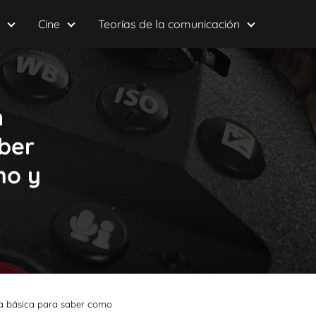
Cine
Teorías de la comunicación
n
aber
ho y
uía básica para saber como