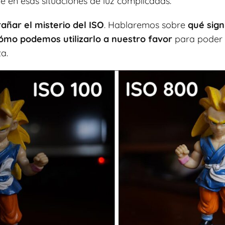
e en esas situaciones de luz complicadas.
ñar el misterio del ISO
. Hablaremos sobre
qué sign
cómo podemos utilizarlo a nuestro favor
para poder 
a.