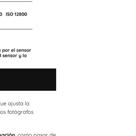
que ajusta la
los fotógrafos
nación
, como pasar de