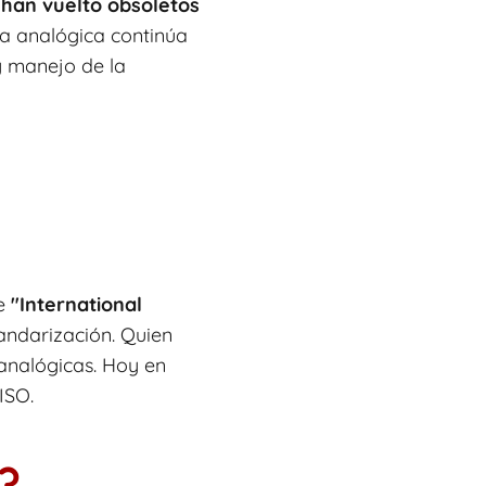
 han vuelto obsoletos
ía analógica continúa
y manejo de la
de
"International
andarización. Quien
 analógicas. Hoy en
ISO.
?