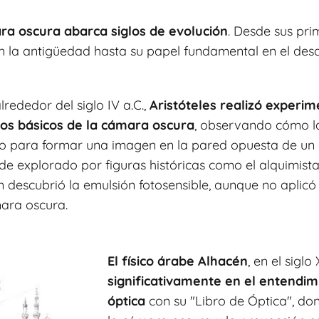
ra oscura abarca siglos de evolución
. Desde sus pri
 la antigüedad hasta su papel fundamental en el desar
lrededor del siglo IV a.C.,
Aristóteles realizó experi
os básicos de la cámara oscura
, observando cómo la
 para formar una imagen en la pared opuesta de un c
e explorado por figuras históricas como el alquimist
uien descubrió la emulsión fotosensible, aunque no aplic
ara oscura.
El físico árabe Alhacén
, en el siglo
significativamente en el entendim
óptica
con su "Libro de Óptica", do