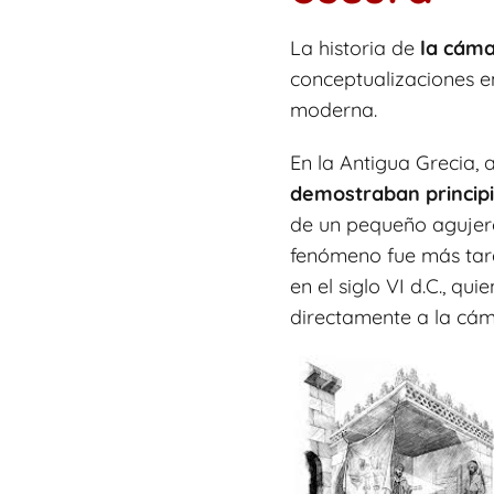
La historia de
la cáma
conceptualizaciones en
moderna.
En la Antigua Grecia, a
demostraban principi
de un pequeño agujero
fenómeno fue más tard
en el siglo VI d.C., q
directamente a la cám