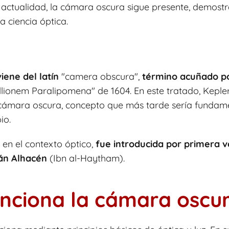
a actualidad, la cámara oscura sigue presente, demost
la ciencia óptica​
​.
iene del latín
"camera obscura",
término acuñado p
llionem Paralipomena" de 1604. En este tratado, Keple
cámara oscura, concepto que más tarde sería fundame
io.
, en el contexto óptico,
fue introducida por primera ve
n Alhacén
(Ibn al-Haytham)​
​.
nciona la cámara oscu