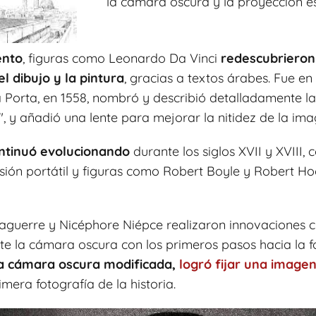
la cámara oscura y la proyección e
ento
, figuras como Leonardo Da Vinci
redescubrieron 
 dibujo y la pintura
, gracias a textos árabes. Fue e
la Porta, en 1558, nombró y describió detalladamente 
", y añadió una lente para mejorar la nitidez de la im
ntinuó evolucionando
durante los siglos XVII y XVIII,
sión portátil y figuras como Robert Boyle y Robert H
 Daguerre y Nicéphore Niépce realizaron innovaciones c
te la cámara oscura con los primeros pasos hacia la 
na cámara oscura modificada,
logró fijar una imagen
mera fotografía de la historia.