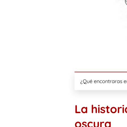
¿Qué encontraras en
La histor
oscura