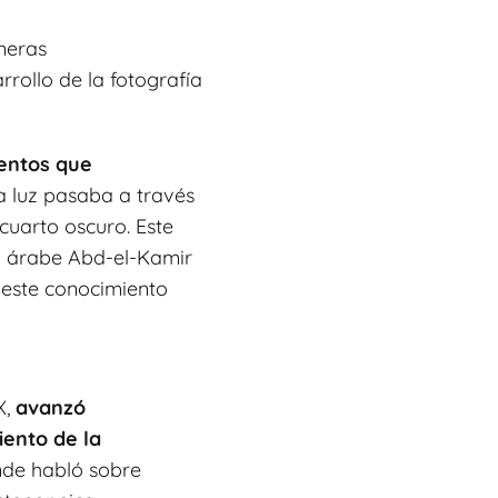
meras
rollo de la fotografía
mentos que
 luz pasaba a través
uarto oscuro. Este
a árabe Abd-el-Kamir
ó este conocimiento
 X,
avanzó
iento de la
nde habló sobre